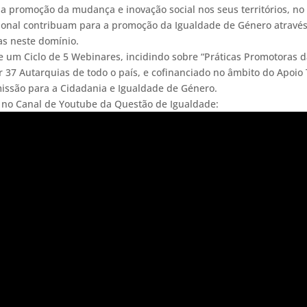
a promoção da mudança e inovação social nos seus territórios, no 
nacional contribuam para a promoção da Igualdade de Género atra
as neste domínio.
 um Ciclo de 5 Webinares, incidindo sobre “Práticas Promotoras 
or 37 Autarquias de todo o país, e cofinanciado no âmbito do Apoio
issão para a Cidadania e Igualdade de Género.
 no Canal de Youtube da Questão de Igualdade: