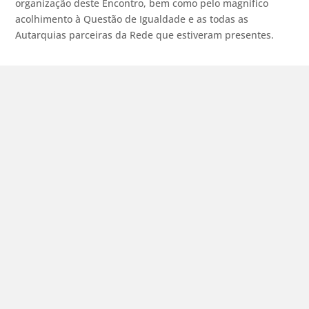
organização deste Encontro, bem como pelo magnifico
acolhimento à Questão de Igualdade e as todas as
Autarquias parceiras da Rede que estiveram presentes.
O Município de Alvito recebeu, nos passados
dias 12 e 13 de maio de 2026, mais um
encontro da Rede de Autarquias para a
Igualdade, dedicado à partilha de boas
práticas na promoção da igualdade e aos
desafios emergentes que a...